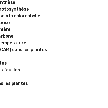
synthèse
photosynthèse
e à la chlorophylle
neuse
mière
arbone
 température
CAM) dans les plantes
ntes
s feuilles
s les plantes
s