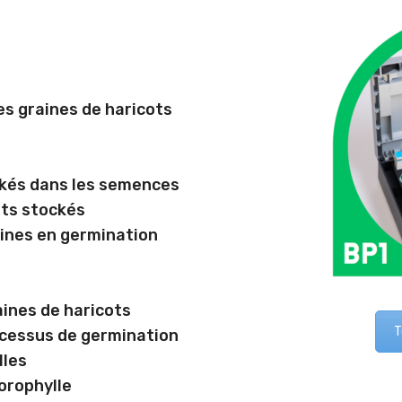
es graines de haricots
ckés dans les semences
nts stockés
aines en germination
aines de haricots
T
ocessus de germination
lles
lorophylle