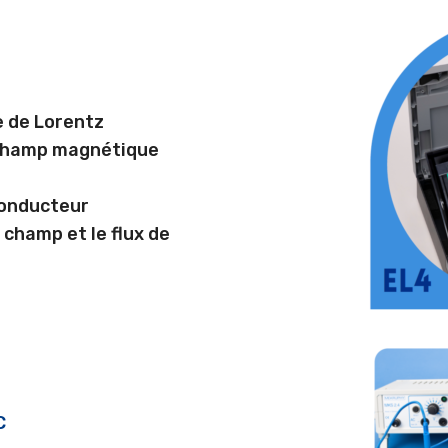
e de Lorentz
 champ magnétique
conducteur
 champ et le flux de
C